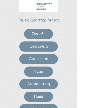
Τομείς Δραστηριότητας
Σύνταξη
Οικογένεια
Αυτοκίνητο
Υγεία
Αποταμίευση
Παιδί