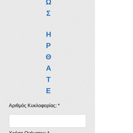
Ω
Σ
Η
Ρ
Θ
Α
Τ
Ε
Αριθμός Κυκλοφορίας: *