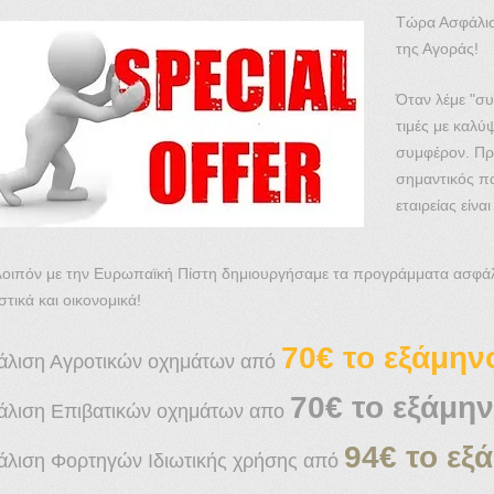
Τώρα Ασφάλισ
της Αγοράς!
Όταν λέμε "συ
τιμές με καλύ
συμφέρον. Πρέ
σημαντικός π
εταιρείας είνα
λοιπόν με την Ευρωπαϊκή Πίστη δημιουργήσαμε τα προγράμματα ασφά
στικά και οικονομικά!
70€ το εξάμην
λιση Αγροτικών οχημάτων από
70€ το εξάμην
λιση Επιβατικών οχημάτων απο
94€ το εξ
λιση Φορτηγών Ιδιωτικής χρήσης από