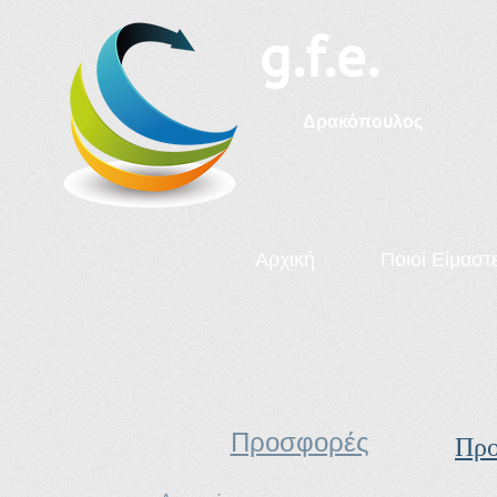
g.f.e.
Δ​ρακόπουλος
Αρχική
Ποιοί Είμαστ
Προσφορές
Προ