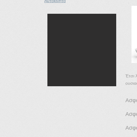
Αυτοκινήτο
Έτσι 
ουσια
Ασφά
Ασφά
Ασφά