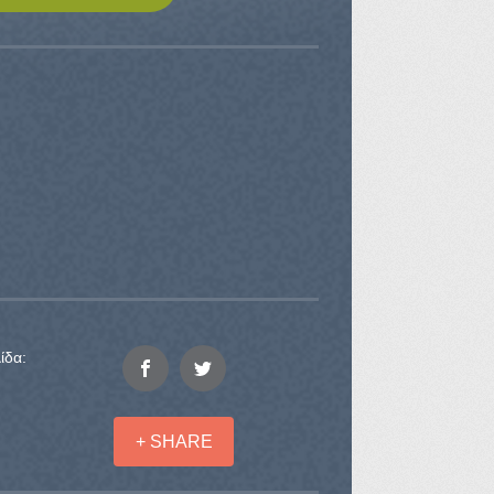
ίδα:
+ SHARE