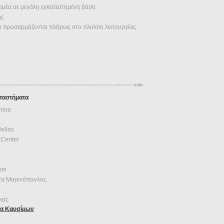
ομέα σε μεγάλη εγκατεστημένη βάση
ής
ου προσαρμόζονται πλήρως στο πλαίσιο λειτουργίας
ταστήματα
roup
ellas
Center
com
ra Μαρινόπουλος
κας
ια Καυσίμων