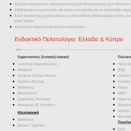
Εμπειρία σημαντικών υλοποιημένων έργων πληροφορικής στον Ιδιωτικό τ
Εξειδικευμένη τεχνογνωσία, και λύσεις που βασίζονται σε τεχνολογίες αιχμ
Ευρύ προϊοντικό χαρτοφυλάκιο με επιπρόσθετες εξειδικευμένες λύσεις π
κάθε πελάτη
Ένα ισχυρό πανελλαδικό δίκτυο συνεργατών.
Ενδεικτικό Πελατολόγιο: Ελλάδα & Κύπρο
Supermarket, Εντατική Λιανική
Πολυκα
Carrefour Μαρινόπουλος
Attica G
Market In
BSB
Ατλάντικ Σούπερ Μάρκετ
Diesel H
Αριάδνη (Κρήτη)
Hondos 
Μασούτης
Fokas
Μέλη Άριστα
NIKE
Ορφανίδης (Κύπρος)
Notos 
Μούχαλης ΑΕ (Kiosky's)
Shepho
Vertical
Ηλεκτρονικά
Μουστά
Multirama
Πρατήρ
Όμιλος Γερμανός
ΕΚΟ