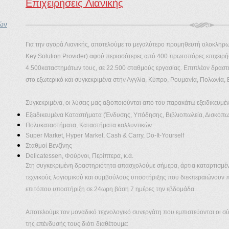
Επιχειρήσεις Λιανικής
ιών
Για την αγορά Λιανικής, αποτελούμε το μεγαλύτερο προμηθευτή ολοκληρ
Key Solution Provider) αφού περισσότερες από 400 πρωτοπόρες επιχειρήσε
4.500καταστημάτων τους, σε 22.500 σταθμούς εργασίας. Επιπλέον δραστη
στο εξωτερικό και συγκεκριμένα στην Αγγλία, Κύπρο, Ρουμανία, Πολωνία, 
Συγκεκριμένα, οι λύσεις μας αξιοποιούνται από του παρακάτω εξειδικευμέν
Εξειδικευμένα Καταστήματα (Ένδυσης, Υπόδησης, Βιβλιοπωλεία, Δισκοπωλε
Πολυκαταστήματα, Καταστήματα καλλυντικών
Super Market, Hyper Market, Cash & Carry, Do-It-Yourself
Σταθμοί Βενζίνης
Delicatessen, Φούρνοι, Περίπτερα, κ.ά.
Στη συγκεκριμένη δραστηριότητα απασχολούμε σήμερα, άρτια καταρτισμέ
τεχνικούς λογισμικού και συμβούλους υποστήριξης που διεκπεραιώνουν 
επιτόπου υποστήριξη σε 24ωρη βάση 7 ημέρες την εβδομάδα.
Αποτελούμε τον μοναδικό τεχνολογικό συνεργάτη που εμπιστεύονται οι σύ
της επένδυσής τους διότι διαθέτουμε: