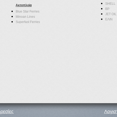
SHELL
Ακτοπλοϊα
BP
Blue Star Ferries
JET OIL
Minoan Lines
ΕΛΙΝ
Superfast Ferries
ρεσίες
Λογισ