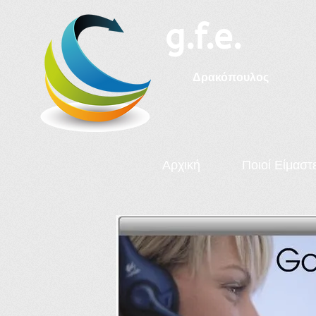
g.f.e.
Δ​ρακόπουλος
Αρχική
Ποιοί Είμαστ